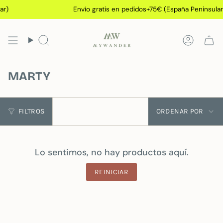
Ir
ar)
Envío gratis en pedidos+75€ (España Peninsular
al
contenido
Búsqueda
Cuenta
MARTY
Ordenar
FILTROS
ORDENAR POR
por
Lo sentimos, no hay productos aquí.
REINICIAR