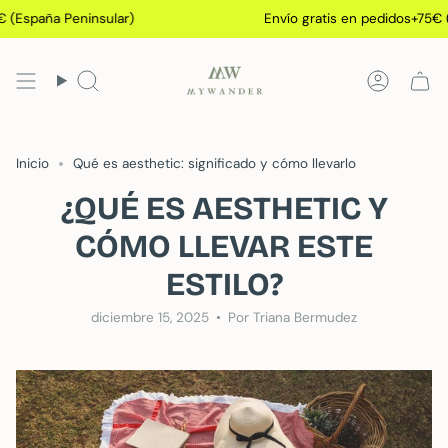
Ir
paña Peninsular)
Envío gratis en pedidos+75€ (Espa
al
contenido
Búsqueda
Cuenta
Inicio
Qué es aesthetic: significado y cómo llevarlo
¿QUÉ ES AESTHETIC Y
CÓMO LLEVAR ESTE
ESTILO?
diciembre 15, 2025
Por Triana Bermudez