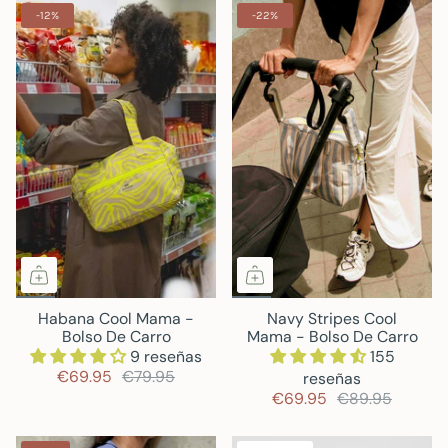
-12%
-22%
Habana Cool Mama -
Navy Stripes Cool
Bolso De Carro
Mama - Bolso De Carro
9 reseñas
155
€69.95
€79.95
reseñas
€69.95
€89.95