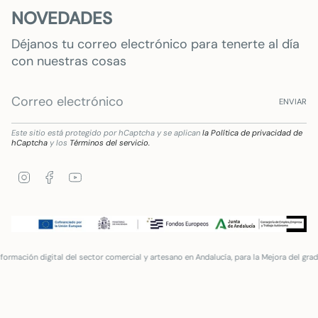
NOVEDADES
Déjanos tu correo electrónico para tenerte al día
con nuestras cosas
ENVIAR
Este sitio está protegido por hCaptcha y se aplican
la Política de privacidad de
hCaptcha
y los
Términos del servicio.
Instagram
Facebook
YouTube
tal del sector comercial y artesano en Andalucía, para la Mejora del grado de digitali
Idioma
Moneda
ESPAÑOL
EUR €