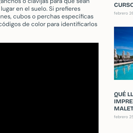
ganchos o clavijas para que sean
CURSO
ugar en el suelo. Si prefieres
febrero 2
ones, cubos o perchas específicas
códigos de color para identificarlos
QUÉ L
IMPRE
MALE
febrero 2