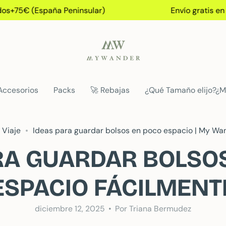
75€ (España Peninsular)
Envío gratis en ped
Accesorios
Packs
🚀 Rebajas
¿Qué Tamaño elijo?¿M
 Viaje
Ideas para guardar bolsos en poco espacio | My Wa
RA GUARDAR BOLSO
ESPACIO FÁCILMENT
diciembre 12, 2025
Por Triana Bermudez