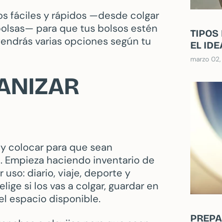
os fáciles y rápidos —desde colgar
i bolsas— para que tus bolsos estén
TIPOS
 tendrás varias opciones según tu
EL ID
marzo 02,
ANIZAR
r y colocar para que sean
. Empieza haciendo inventario de
uso: diario, viaje, deporte y
ige si los vas a colgar, guardar en
el espacio disponible.
PREPA