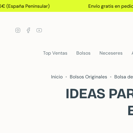
Ir
spaña Peninsular)
Envío gratis en pedidos+
al
contenido
Instagram
Facebook
YouTube
Top Ventas
Bolsos
Neceseres
Inicio
Bolsos Originales
Bolsa de
IDEAS PA