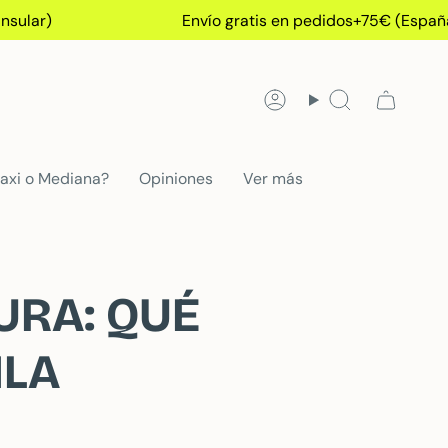
)
Envío gratis en pedidos+75€ (España Peni
Cuenta
Búsqueda
axi o Mediana?
Opiniones
Ver más
URA: QUÉ
ILA