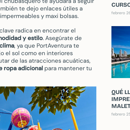
l chubasquero te ayudará a seguir
CURSO
mbién te dejo enlaces útiles a
febrero 2
 impermeables y maxi bolsas.
a clave radica en encontrar el
odidad y estilo
. Asegúrate de
clima
, ya que PortAventura te
o el sol como en interiores
utar de las atracciones acuáticas,
e ropa
adicional
para mantener tu
QUÉ L
IMPRE
MALE
febrero 2