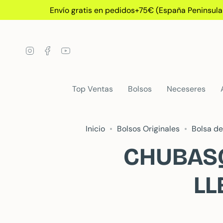
Ir
Envío gratis en pedidos+75€ (España Peninsular)
al
contenido
Instagram
Facebook
YouTube
Top Ventas
Bolsos
Neceseres
Inicio
Bolsos Originales
Bolsa de
CHUBASQ
LL