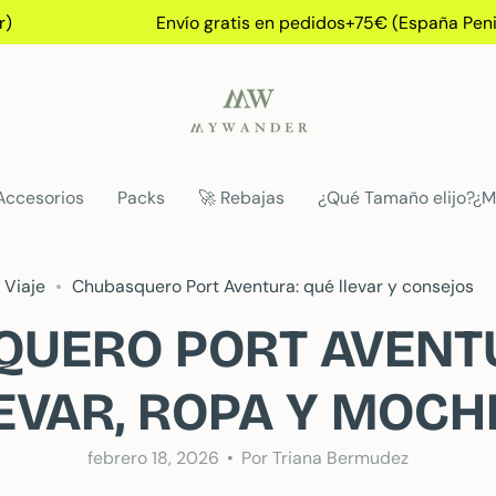
Envío gratis en pedidos+75€ (España Peninsular
Accesorios
Packs
🚀 Rebajas
¿Qué Tamaño elijo?¿M
 Viaje
Chubasquero Port Aventura: qué llevar y consejos
UERO PORT AVENT
EVAR, ROPA Y MOCH
febrero 18, 2026
Por Triana Bermudez