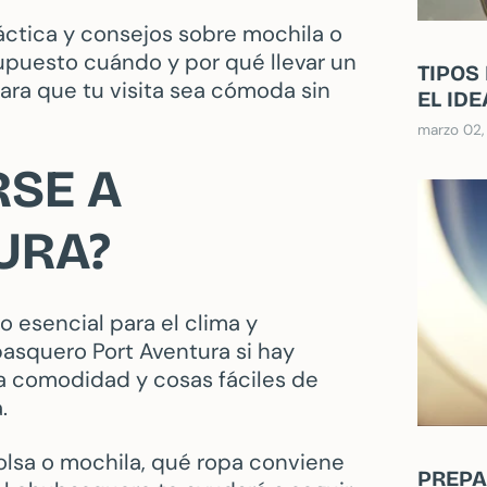
ráctica y consejos sobre mochila o
supuesto cuándo y por qué llevar un
TIPOS
ra que tu visita sea cómoda sin
EL ID
marzo 02,
RSE A
URA?
lo esencial para el clima y
basquero Port Aventura si hay
iza comodidad y cosas fáciles de
.
olsa o mochila, qué ropa conviene
PREPA