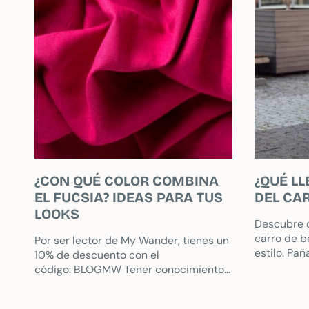
¿CON QUÉ COLOR COMBINA
¿QUÉ LL
EL FUCSIA? IDEAS PARA TUS
DEL CA
LOOKS
Descubre q
carro de b
Por ser lector de My Wander, tienes un
estilo. Pañ
10% de descuento con el
imprescind
código: BLOGMW Tener conocimiento
impermeab
sobre qué colores combinan con el
fucsia puede ser una herramienta