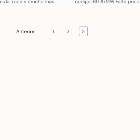
mida, ropa y mucho más.
código: BLOGMW Falta poco 
verano y con él llega la opo
renovar tu armario Los...
Anterior
1
2
3