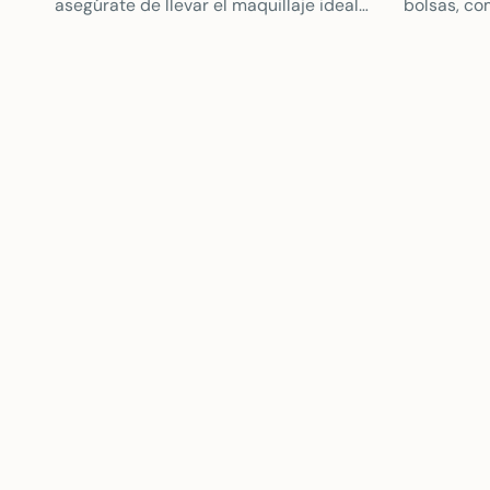
asegúrate de llevar el maquillaje ideal
bolsas, co
según tu look.