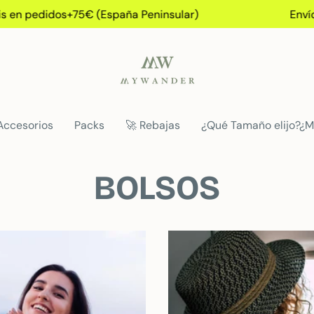
n pedidos+75€ (España Peninsular)
Envío gr
Accesorios
Packs
🚀 Rebajas
¿Qué Tamaño elijo?¿M
BOLSOS