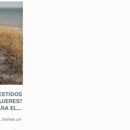
maletero...
ESTIDOS
UJERES?
RA EL
 tienes un