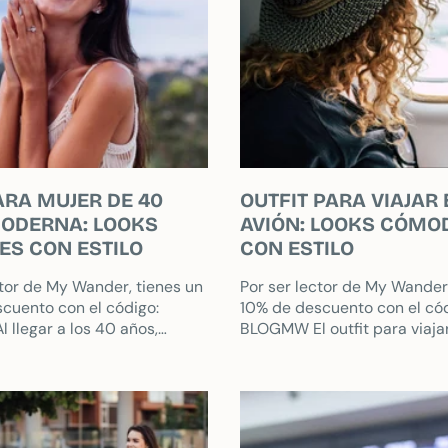
ARA MUJER DE 40
OUTFIT PARA VIAJAR
ODERNA: LOOKS
AVIÓN: LOOKS CÓMO
ES CON ESTILO
CON ESTILO
ctor de My Wander, tienes un
Por ser lector de My Wander,
cuento con el código:
10% de descuento con el cód
llegar a los 40 años,
BLOGMW El outfit para viaja
eres quieren vestir con
ideal te hace sentir cómoda
enunciar a...
desde el...