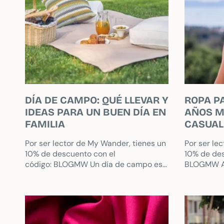
DÍA DE CAMPO: QUÉ LLEVAR Y
ROPA P
IDEAS PARA UN BUEN DÍA EN
AÑOS M
FAMILIA
CASUAL
Por ser lector de My Wander, tienes un
Por ser le
10% de descuento con el
10% de des
código: BLOGMW Un día de campo es
BLOGMW Al 
la excusa perfecta para desconectar y
muchas muj
crear recuerdos en familia. En...
estilo sin r