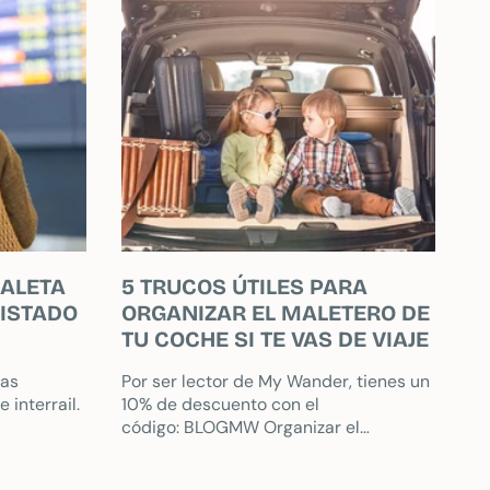
MALETA
5 TRUCOS ÚTILES PARA
LISTADO
ORGANIZAR EL MALETERO DE
TU COCHE SI TE VAS DE VIAJE
sas
Por ser lector de My Wander, tienes un
 interrail.
10% de descuento con el
código: BLOGMW Organizar el
maletero de tu coche es esencial
cuando vas a hacer un viaje. Un