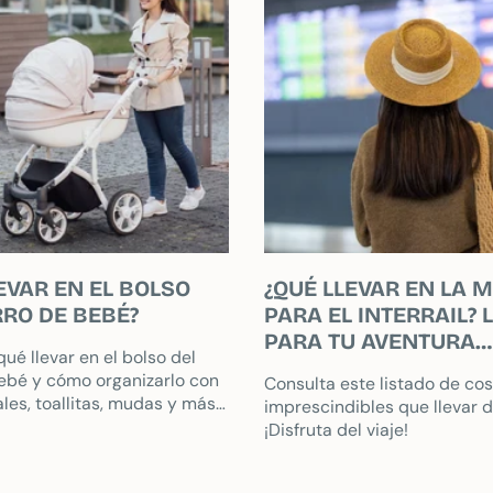
EVAR EN EL BOLSO
¿QUÉ LLEVAR EN LA 
RRO DE BEBÉ?
PARA EL INTERRAIL? 
PARA TU AVENTURA
ué llevar en el bolso del
FERROVIARIA
ebé y cómo organizarlo con
Consulta este listado de co
ales, toallitas, mudas y más
imprescindibles que llevar de
ibles en bolsos de paseo
¡Disfruta del viaje!
les.