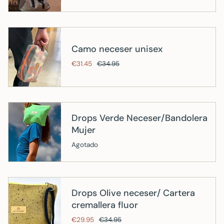
Camo neceser unisex
€31.45
€34.95
Drops Verde Neceser/Bandolera
Mujer
Agotado
Drops Olive neceser/ Cartera
cremallera fluor
€29.95
€34.95