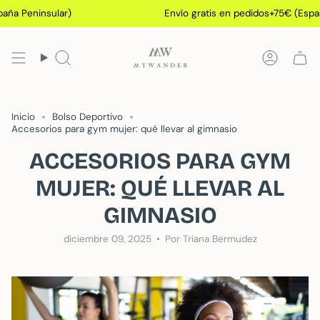
Ir
nsular)
Envío gratis en pedidos+75€ (España Penins
al
contenido
Búsqueda
Cuenta
Inicio
Bolso Deportivo
Accesorios para gym mujer: qué llevar al gimnasio
ACCESORIOS PARA GYM
MUJER: QUÉ LLEVAR AL
GIMNASIO
diciembre 09, 2025
Por Triana Bermudez