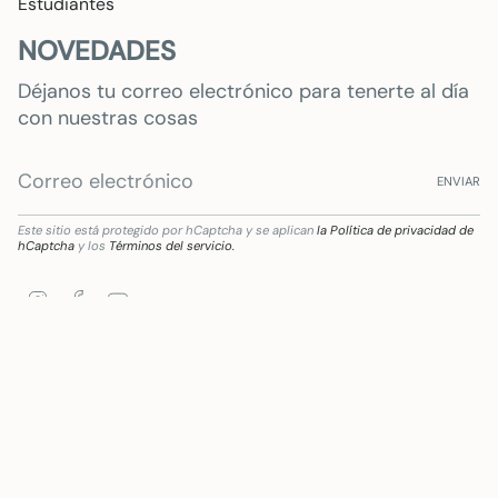
Estudiantes
NOVEDADES
Déjanos tu correo electrónico para tenerte al día
con nuestras cosas
ENVIAR
Este sitio está protegido por hCaptcha y se aplican
la Política de privacidad de
hCaptcha
y los
Términos del servicio.
Instagram
Facebook
YouTube
ón destinada a la transformación digital del sector comercial y artesano en Andalucía
Idioma
Moneda
ESPAÑOL
EUR €