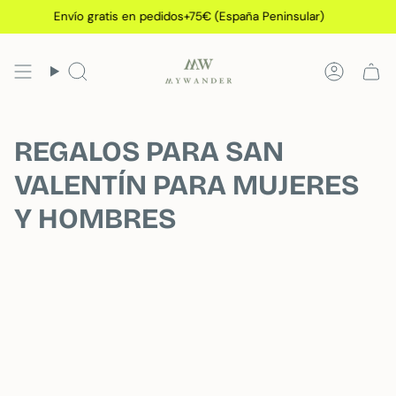
Ir
Envío gratis en pedidos+75€ (España Peninsular)
al
contenido
Búsqueda
Cuenta
REGALOS PARA SAN
VALENTÍN PARA MUJERES
Y HOMBRES