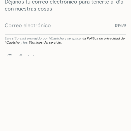
Déjanos tu correo electrónico para tenerte al día
con nuestras cosas
ENVIAR
Este sitio está protegido por hCaptcha y se aplican
la Política de privacidad de
hCaptcha
y los
Términos del servicio.
Instagram
Facebook
YouTube
ormación digital del sector comercial y artesano en Andalucía, para la Mejora del grad
Idioma
Moneda
ESPAÑOL
EUR €
© Mywanderstore 2026
Tecnología de Shopify