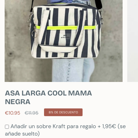
ASA LARGA COOL MAMA
NEGRA
Precio
€10.95
€11.95
8%
DE DESCUENTO
regular
Añadir un sobre Kraft para regalo + 1,95€ (se
añade suelto)