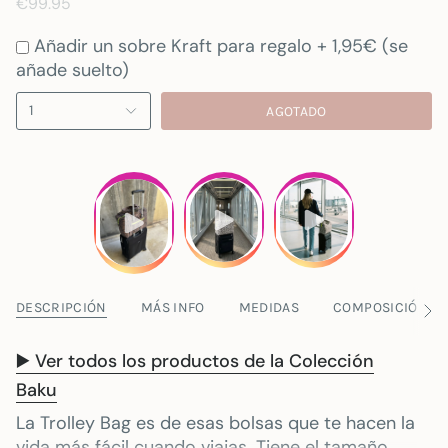
€99.95
Añadir un sobre Kraft para regalo + 1,95€ (se
añade suelto)
1
AGOTADO
DESCRIPCIÓN
MÁS INFO
MEDIDAS
COMPOSICIÓN Y 
Ver
tod
▶️ Ver todos los productos de la Colección
Baku
La Trolley Bag es de esas bolsas que te hacen la
vida más fácil cuando viajas. Tiene el tamaño