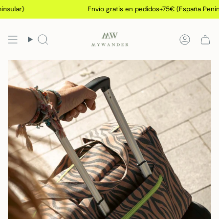
Ir
lar)
Envío gratis en pedidos+75€ (España Peninsul
al
contenido
Búsqueda
Cuenta