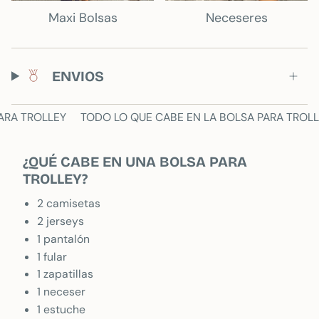
evidentemente que no
tej
Maxi Bolsas
Neceseres
dudaré en repetir . Y
es
cuando abrí el pedido
pre
el olor de su perfume
ate
me enamoró, así que
ema
ENVIOS
lo próximo es la
son
compra de su
sim
ROLLEY
TODO LO QUE CABE EN LA BOLSA PARA TROLLEY
T
fragancia.
Un 10 de 10
¿QUÉ CABE EN UNA BOLSA PARA
TROLLEY?
2 camisetas
2 jerseys
1 pantalón
1 fular
1 zapatillas
1 neceser
1 estuche