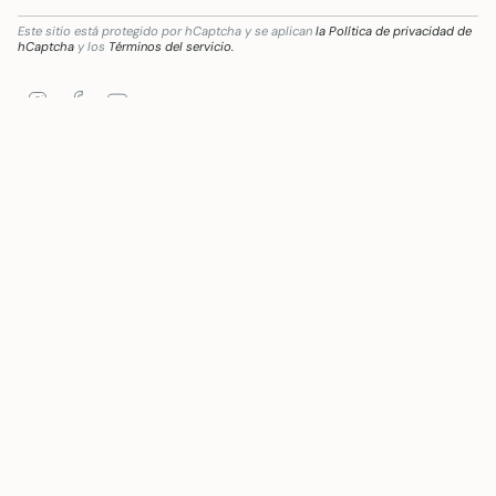
Este sitio está protegido por hCaptcha y se aplican
la Política de privacidad de
hCaptcha
y los
Términos del servicio.
Instagram
Facebook
YouTube
destinada a la transformación digital del sector comercial y artesano en Andalucía, pa
Idioma
Moneda
ESPAÑOL
EUR €
© Mywanderstore 2026
Tecnología de Shopify