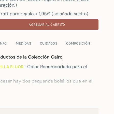
ración.)
raft para regalo + 1,95€ (se añade suelto)
AGREGAR AL CARRITO
INFO
MEDIDAS
CUIDADOS
COMPOSICIÓN
oductos de la Colección Cairo
- Color Recomendado para el
ILLA FLUOR
neceser hay dos pequeños bolsillos que en el
no de ellos quedará inhabilitado.
ander se definen como neceseres
tentes. Su medida es de 28 cm de ancho X 20
podrás meter tu bañador húmedo, gracias a