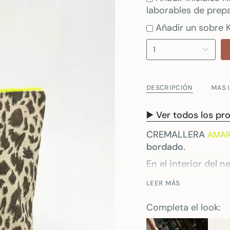
laborables de prepa
Añadir un sobre K
1
DESCRIPCIÓN
MAS 
▶️ Ver todos los pr
CREMALLERA
AMAR
bordado.
En el interior del 
caso de bordarlo, u
LEER MÁS
Los neceseres MyW
espaciosos y resis
Completa el look:
cm de alto, donde 