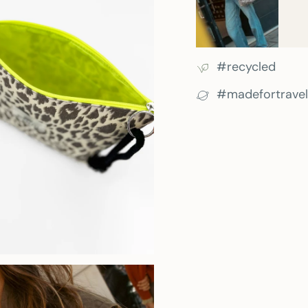
naturales.
#recycled
#madefortravel