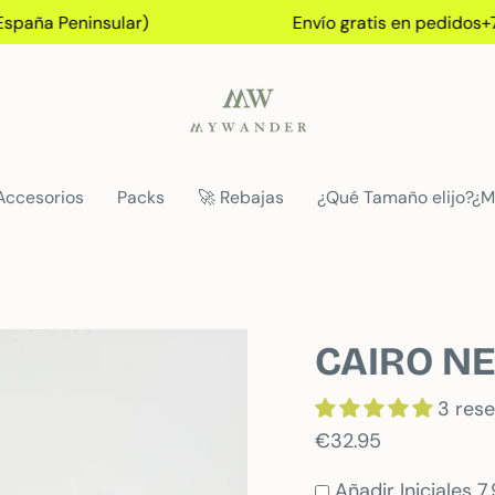
a Peninsular)
Envío gratis en pedidos+75€ (
Accesorios
Packs
🚀 Rebajas
¿Qué Tamaño elijo?¿M
CAIRO N
3 res
€32.95
Añadir Iniciales 