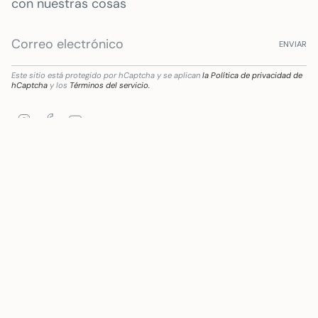
con nuestras cosas
ENVIAR
Este sitio está protegido por hCaptcha y se aplican
la Política de privacidad de
hCaptcha
y los
Términos del servicio.
Instagram
Facebook
YouTube
ficiaria de Subvención destinada a la transformación digital del sector comercial y a
Idioma
Moneda
ESPAÑOL
EUR €
© Mywanderstore 2026
Tecnología de Shopify