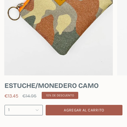
ESTUCHE/MONEDERO CAMO
Precio
€13.45
€14.95
10%
DE DESCUENTO
regular
1
AGREGAR AL CARRITO