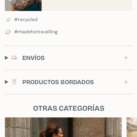
gomas de borrar, o cualquier otro objeto que
necesites tener a mano.
#recycled
#madefortravelling
COMBINA CON:
No dejes de comprar tu Bolso Shopper Camo,
que más que un bolso será tu mejor aliado. En
ENVÍOS
él, podrás llevar todas tus pertenencias:
desde
móvil, cartera, gafas, llaves; hasta libros,
ordenadores, juguetes, etc. ¡Y seguirá sobrando
espacio! Además, la funcionalidad de este bolso
PRODUCTOS BORDADOS
es infinita, podrás llevártelo a todas partes de
manera práctica y sencilla.
OTRAS CATEGORÍAS
CUIDADOS: nuestras bolsas, como todo, es
mejor lavarlas a mano para que duren más,
pero
se pueden meter en la lavadora en frío y