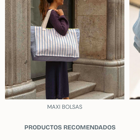
sin centrifugado
.
Puedes plancharla
sin
problema pero
no la metas en la secadora
, que
al ser algodón, puede encoger.
Composición:
65% PES 35% CO
Medidas:
20,5cm X 13cm
MAXI BOLSAS
PRODUCTOS RECOMENDADOS