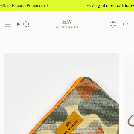
Ir
75€ (España Peninsular)
Envío gratis en pedidos+75
al
contenido
Búsqueda
Cuenta