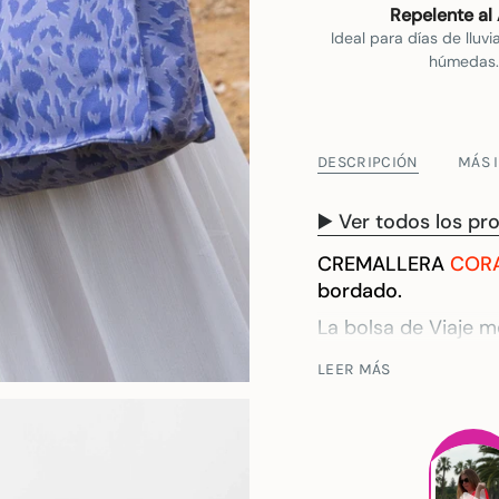
Repelente al
Ideal para días de lluvi
húmedas.
DESCRIPCIÓN
MÁS 
▶️ Ver todos los p
CREMALLERA
CORA
bordado.
La bolsa de Viaje m
quitársela ni para ir
LEER MÁS
La
Bolsa de Viaje M
compañera ideal pa
perfecta para equi
restricciones de las
contigo a bordo sin