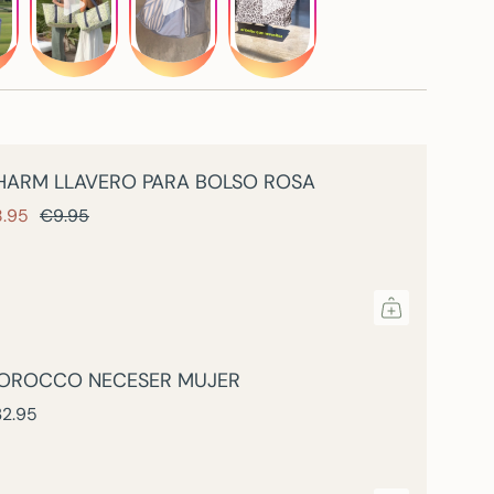
la convierte en la elección perfecta para
ritu aventurero, siempre listas para la
a sea un viaje corto o un fin de semana
: puedes personalizarla para que sea aún más
 a bordarla, te recomendamos optar por el
HARM LLAVERO PARA BOLSO ROSA
que combina a la perfección con la cremallera
8.95
€9.95
n más exclusivo.
OROCCO NECESER MUJER
2.95