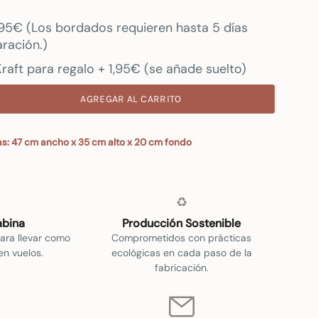
7.95€ (Los bordados requieren hasta 5 días
ración.)
raft para regalo + 1,95€ (se añade suelto)
AGREGAR AL CARRITO
s: 47 cm ancho x 35 cm alto x 20 cm fondo
♻️
bina
Producción Sostenible
ara llevar como
Comprometidos con prácticas
n vuelos.
ecológicas en cada paso de la
fabricación.