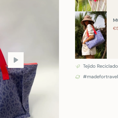
M
€
Tejido Reciclado
#madefortravel