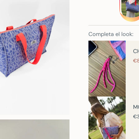
diseñada en España 
mujeres con un espí
próxima escapada, y
largo.
Completa el look:
Y lo mejor de todo
única. Si te animas
C
color Coral Fluor, 
€
y le da un toque aú
M
€3