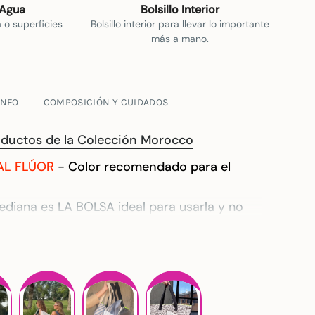
 Agua
Bolsillo Interior
a o superficies
Bolsillo interior para llevar lo importante
más a mano.
INFO
COMPOSICIÓN Y CUIDADOS
roductos de la Colección Morocco
L FLÚOR
- Color recomendado para el
ediana es LA BOLSA ideal para usarla y no
 de viaje.
ediana
es mucho más que un bolso: es tu
ra cualquier aventura. Con la
medida
paje de mano
, se adapta a todas las
 aerolíneas, por lo que podrás llevarla
 preocupaciones. Ligera, repelente al agua y