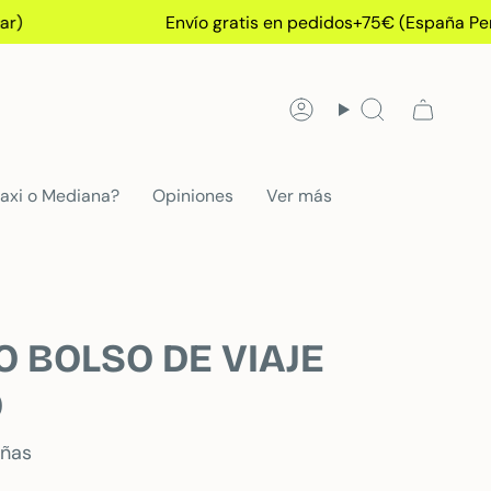
Envío gratis en pedidos+75€ (España Peninsular)
Cuenta
Búsqueda
axi o Mediana?
Opiniones
Ver más
 BOLSO DE VIAJE
O
eñas