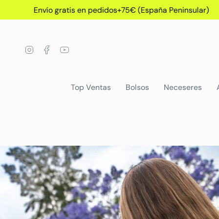
Ir
ratis en pedidos+75€ (España Peninsular)
En
al
contenido
Instagram
Facebook
YouTube
Top Ventas
Bolsos
Neceseres