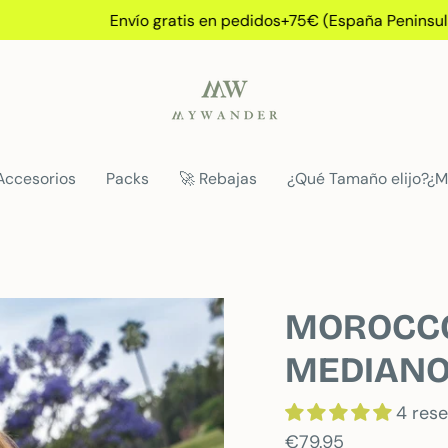
vío gratis en pedidos+75€ (España Peninsular)
Accesorios
Packs
🚀 Rebajas
¿Qué Tamaño elijo?¿M
MOROCCO
MEDIAN
4 res
€79.95