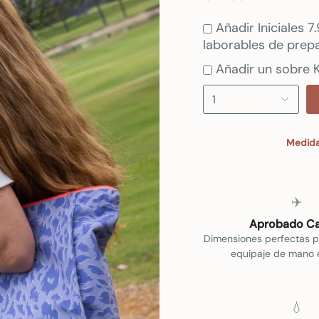
Añadir Iniciales 
laborables de prepa
Añadir un sobre K
1
Medida
✈️
Aprobado Ca
Dimensiones perfectas p
equipaje de mano e
💧