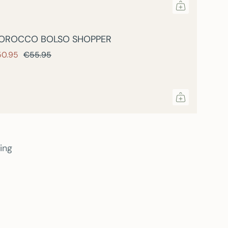
OROCCO BOLSO SHOPPER
50.95
€55.95
ing