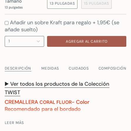
Tamaño
13 PULGADAS
15 PULGADAS
13 pulgadas
Añadir un sobre Kraft para regalo + 1,95€ (se
añade suelto)
1
AGREGAR AL CARRITO
DESCRIPCIÓN
MEDIDAS
CUIDADOS
COMPOSICIÓN
▶️ Ver todos los productos de la Colección
TWIST
CREMALLERA
- Color
CORAL FLUOR
Recomendado para el bordado
¿Estás buscando una funda para portátil de última
LEER MÁS
generación pero con diseño? Entonces llegaste al