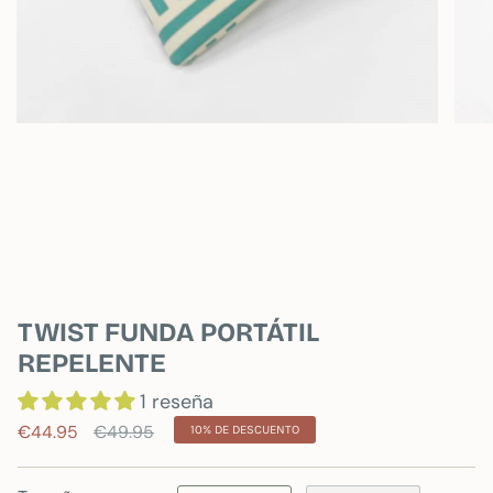
TWIST FUNDA PORTÁTIL
REPELENTE
1 reseña
Precio
€44.95
€49.95
10%
DE DESCUENTO
regular