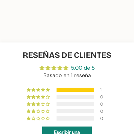
recursos naturales.
- Bolsillo Interior
- Forro impermeable flúor.
Medidas 13 pulgadas:
35 de ancho X 26 de alto
RESEÑAS DE CLIENTES
Medidas 15 pulgadas:
39 de ancho X 28 de alto
5.00 de 5
Basado en 1 reseña
Composición:
1
65% PES 35% CO
0
0
0
0
Escribir una