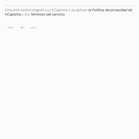
Este sitio está protegido por hCaptcha y se aplican
la Política de privacidad de
hCaptcha
y los
Términos del servicio.
Instagram
Facebook
YouTube
ficiaria de Subvención destinada a la transformación digital del sector comercial y ar
Idioma
Moneda
ESPAÑOL
EUR €
© Mywanderstore 2026
Tecnología de Shopify