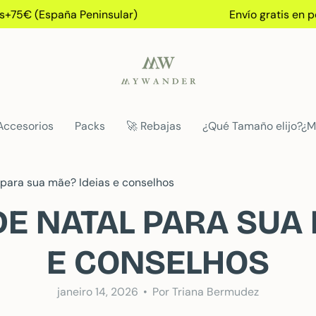
(España Peninsular)
Envío gratis en pedido
Accesorios
Packs
🚀 Rebajas
¿Qué Tamaño elijo?¿M
 para sua mãe? Ideias e conselhos
DE NATAL PARA SUA 
E CONSELHOS
janeiro 14, 2026
Por Triana Bermudez