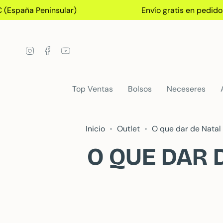
Ir
ña Peninsular)
Envío gratis en pedidos+75€ 
al
contenido
Instagram
Facebook
YouTube
Top Ventas
Bolsos
Neceseres
Inicio
Outlet
O que dar de Natal
O QUE DAR 