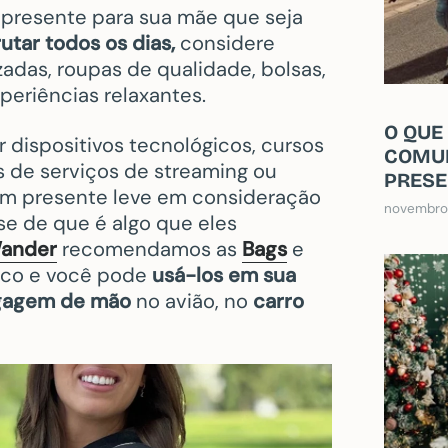
presente para sua mãe que seja
utar todos os dias,
considere
adas, roupas de qualidade, bolsas,
periências relaxantes.
O QUE
dispositivos tecnológicos, cursos
COMUN
s de serviços de streaming ou
PRESE
 um presente leve em consideração
novembro 
se de que é algo que eles
ander
recomendamos as
Bags
e
tico e você pode
usá-los em sua
gagem de mão
no avião, no
carro