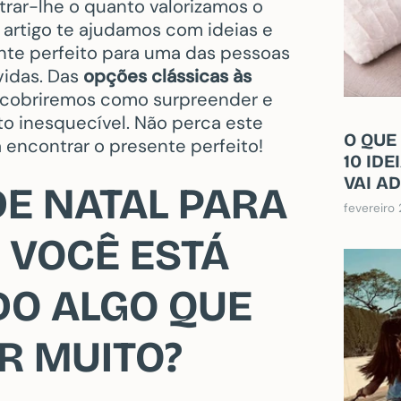
rar-lhe o quanto valorizamos o
artigo te ajudamos com ideias e
nte perfeito para uma das pessoas
vidas. Das
opções clássicas às
cobriremos como surpreender e
o inesquecível. Não perca este
O QUE
a encontrar o presente perfeito!
10 ID
VAI A
DE NATAL PARA
fevereiro
 VOCÊ ESTÁ
O ALGO QUE
AR MUITO?