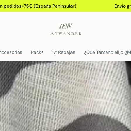
+75€ (España Peninsular)
Envío gratis en p
Accesorios
Packs
🚀 Rebajas
¿Qué Tamaño elijo?¿M