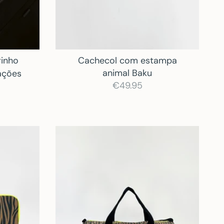
rinho
Cachecol com estampa
animal Baku
ações
€49.95