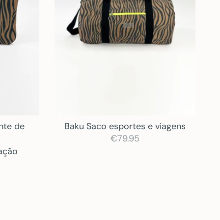
ente de
Baku Saco esportes e viagens
€79.95
iação