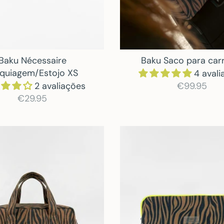
Baku Nécessaire
Baku Saco para car
quiagem/Estojo XS
4 avali
2 avaliações
€99.95
€29.95