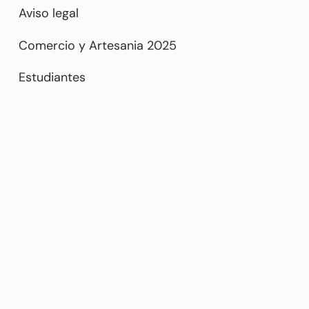
Aviso legal
Comercio y Artesania 2025
Estudiantes
l sector comercial y artesano en Andalucía, para la Mejora del grado de