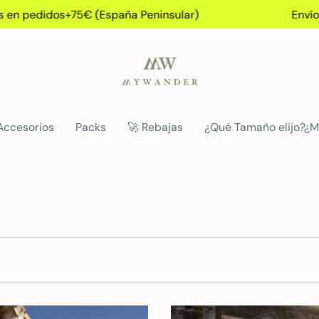
n pedidos+75€ (España Peninsular)
Envío gra
Accesorios
Packs
🚀 Rebajas
¿Qué Tamaño elijo?¿M