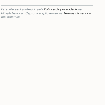
Este site está protegido pela
Política de privacidade
da
hCaptcha e da hCaptcha e aplicam-se os
Termos de serviço
das mesmas.
 digitalización, implantación de soluciones para la transformación dig