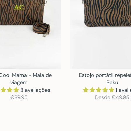
Cool Mama - Mala de
Estojo portátil repel
viagem
Baku
3 avaliações
1 aval
€89.95
Desde
€49.95