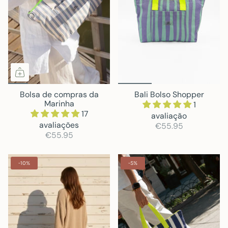
Bolsa de compras da
Bali Bolso Shopper
Marinha
1
17
avaliação
avaliações
€55.95
€55.95
-10%
-5%