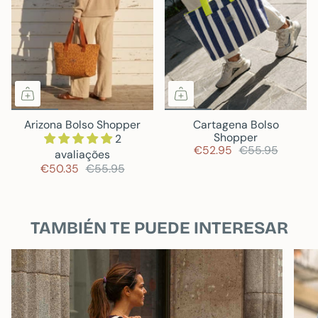
Arizona Bolso Shopper
Cartagena Bolso
Shopper
2
€52.95
€55.95
avaliações
€50.35
€55.95
TAMBIÉN TE PUEDE INTERESAR