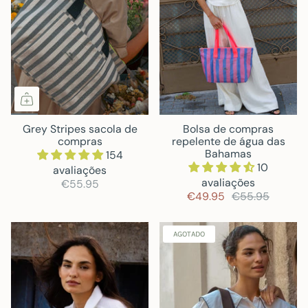
Grey Stripes sacola de
Bolsa de compras
compras
repelente de água das
Bahamas
154
10
avaliações
avaliações
€55.95
€49.95
€55.95
AGOTADO