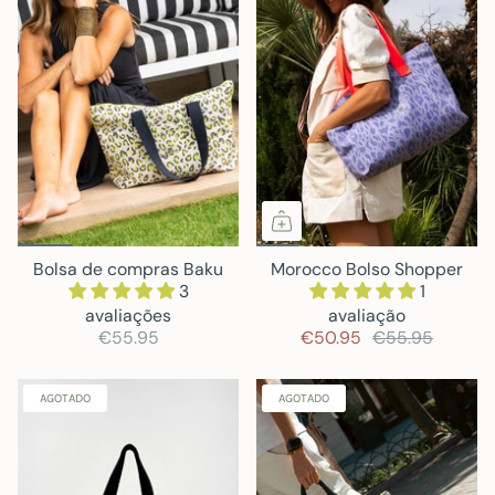
Bolsa de compras Baku
Morocco Bolso Shopper
3
1
avaliações
avaliação
€55.95
€50.95
€55.95
AGOTADO
AGOTADO