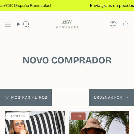
Ir
75€ (España Peninsular)
Envío gratis en pedidos+75
al
contenido
Búsqueda
Cuenta
NOVO COMPRADOR
Ordenar
MOSTRAR FILTROS
ORDENAR POR
por
AGOTADO
-8%