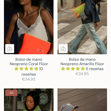
Bolso de mano
Bolso de mano
Neopreno Coral Flúor
Neopreno Amarillo Flúor
10
5 reseñas
€34.95
reseñas
€34.95
-8%