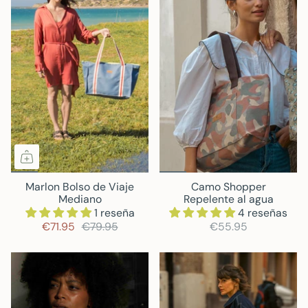
Marlon Bolso de Viaje
Camo Shopper
Mediano
Repelente al agua
1 reseña
4 reseñas
€71.95
€79.95
€55.95