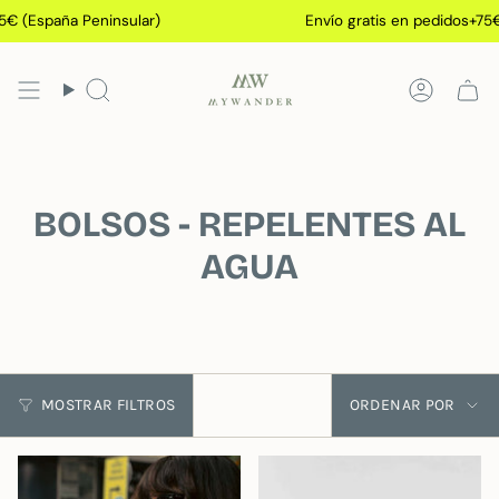
Ir
spaña Peninsular)
Envío gratis en pedidos+75€ (Esp
al
contenido
Búsqueda
Cuenta
BOLSOS - REPELENTES AL
AGUA
Ordenar
MOSTRAR FILTROS
ORDENAR POR
por