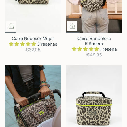
Cairo Neceser Mujer
Cairo Bandolera
Riñonera
3 reseñas
1 reseña
€32.95
€49.95