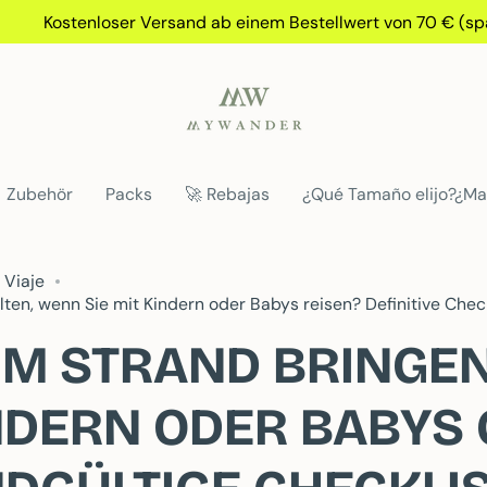
Kostenloser Versand ab einem Bestellwert von 70 € (spanisc
Zubehör
Packs
🚀 Rebajas
¿Qué Tamaño elijo?¿Ma
 Viaje
ten, wenn Sie mit Kindern oder Babys reisen? Definitive Chec
UM STRAND BRINGEN
NDERN ODER BABYS