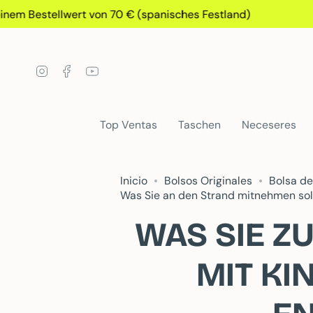
Gehen
Bestellwert von 70 € (spanisches Festland)
Sie
zu
Inhalt
Instagram
Facebook
YouTube
Top Ventas
Taschen
Neceseres
Inicio
Bolsos Originales
Bolsa de
Was Sie an den Strand mitnehmen soll
WAS SIE Z
MIT KI