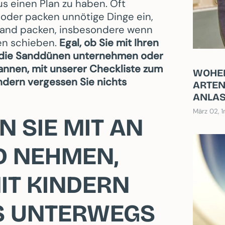
aus einen Plan zu haben. Oft
 oder packen unnötige Dinge ein,
trand packen, insbesondere wenn
en schieben.
Egal, ob Sie mit Ihren
h die Sanddünen unternehmen oder
annen, mit unserer Checkliste zum
WOHER
ndern vergessen Sie nichts
RTEN 
NLAS
März 02, 1
N SIE MIT AN
D NEHMEN,
IT KINDERN
S UNTERWEGS