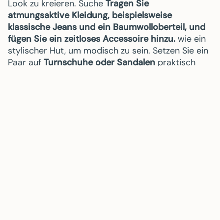
Look zu kreieren. Suche
Tragen Sie
atmungsaktive Kleidung, beispielsweise
klassische Jeans und ein Baumwolloberteil, und
fügen Sie ein zeitloses Accessoire hinzu.
wie ein
stylischer Hut, um modisch zu sein. Setzen Sie ein
Paar auf
Turnschuhe oder Sandalen
praktisch
und modisch zugleich. Sie werden es nicht
bereuen. Und wer weiß, vielleicht finden Sie ja das
perfekte Geschenk für einen besonderen
Menschen. Aber das Wichtigste ist, dass Sie dabei
Spaß haben und sich wohlfühlen.
Wenn Sie diese Tipps befolgen, wird Ihr
Einkaufstag garantiert angenehm und
zufriedenstellend sein. Bei Fragen kontaktieren Sie
uns gerne – wir freuen uns auf Sie!
AKTIE