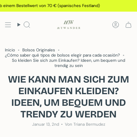
Gehen
em Bestellwert von 70 € (spanisches Festland)
Kost
Sie
zu
Inhalt
Suchen
Konto
Inicio
Bolsos Originales
¿Cómo saber qué tipos de bolsos elegir para cada ocasión?
So kleiden Sie sich zum Einkaufen? Ideen, um bequem und
trendig zu sein
WIE KANN MAN SICH ZUM
EINKAUFEN KLEIDEN?
IDEEN, UM BEQUEM UND
TRENDY ZU WERDEN
Januar 13, 2nd
Von Triana Bermudez