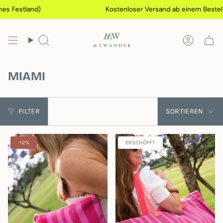
Gehen
s Festland)
Kostenloser Versand ab einem Bestellw
Sie
zu
Inhalt
Suchen
Konto
MIAMI
Sortieren
FILTER
SORTIEREN
-12%
ERSCHÖPFT