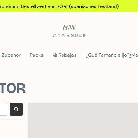
 einem Bestellwert von 70 € (spanisches Festland)
Zubehör
Packs
🚀 Rebajas
¿Qué Tamaño elijo?¿Ma
ATOR