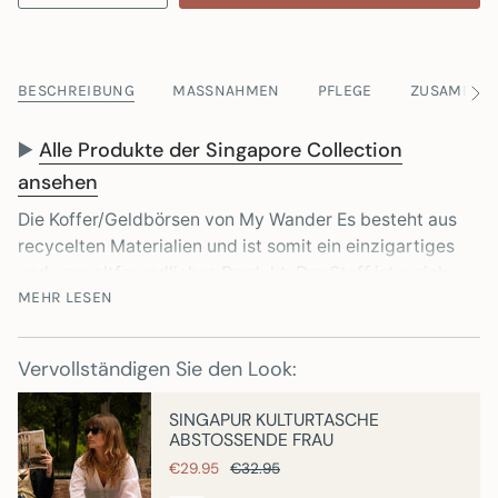
BESCHREIBUNG
MASSNAHMEN
PFLEGE
ZUSAMMEN
Seh
Sie
alle
▶️
Alle Produkte der Singapore Collection
ansehen
Die Koffer/Geldbörsen von
My Wander
Es besteht aus
recycelten Materialien und ist somit ein einzigartiges
und umweltfreundliches Produkt. Der Stoff ist weich
MEHR LESEN
und strapazierfähig, ebenso wie der fluoreszierende
Reißverschluss. Dies gewährleistet guten Schutz und
Sicherheit für Ihre persönlichen Gegenstände.
Vervollständigen Sie den Look:
Es eignet sich perfekt zum Transportieren von
Bleistiften und Kugelschreibern, Toilettenartikeln,
SINGAPUR KULTURTASCHE
ABSTOSSENDE FRAU
Geld, Reisepässen und Flugtickets ... oder allem
anderen, was Sie griffbereit haben müssen.
€29.95
€32.95