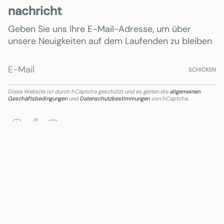
nachricht
Geben Sie uns Ihre E-Mail-Adresse, um über
unsere Neuigkeiten auf dem Laufenden zu bleiben
SCHICKEN
Diese Website ist durch hCaptcha geschützt und es gelten die
allgemeinen
Geschäftsbedingungen
und
Datenschutzbestimmungen
von hCaptcha.
Instagram
Facebook
YouTube
ciaria de Subvención destinada a la transformación digital del sector comercial y arte
Sprache
Währung
DEUTSCH
EUR €