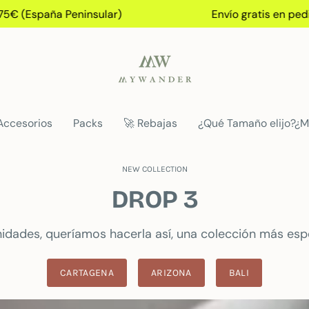
 Peninsular)
Envío gratis en pedidos+75€ (E
Accesorios
Packs
🚀 Rebajas
¿Qué Tamaño elijo?¿M
NEW COLLECTION
DROP 3
idades, queríamos hacerla así, una colección más espec
CARTAGENA
ARIZONA
BALI