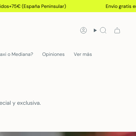
spaña Peninsular)
Envío gratis en pedidos+7
Account
Search
axi o Mediana?
Opiniones
Ver más
ial y exclusiva.