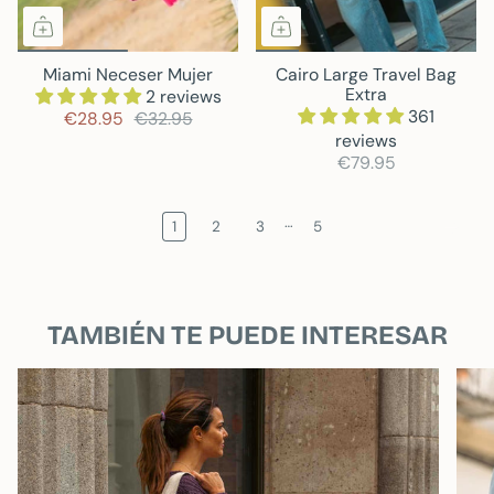
Miami Neceser Mujer
Cairo Large Travel Bag
Extra
2 reviews
361
€28.95
€32.95
reviews
€79.95
…
1
2
3
5
TAMBIÉN TE PUEDE INTERESAR