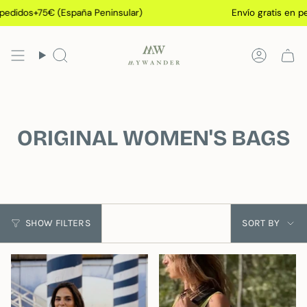
Skip
+75€ (España Peninsular)
Envío gratis en pedidos+7
to
content
Search
Accoun
ORIGINAL WOMEN'S BAGS
Sort
SHOW FILTERS
SORT BY
by