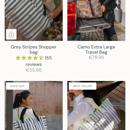
Grey Stripes Shopper
Camo Extra Large
bag
Travel Bag
€79.95
155
reviews
€55.95
SOLD OUT
BEST SELLER