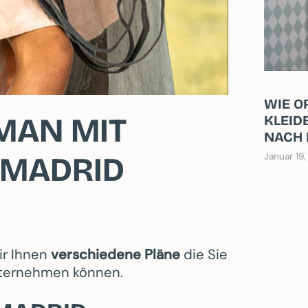
WIE O
MAN MIT
KLEID
NACH 
HAND 
 MADRID
Januar 19,
ir Ihnen
verschiedene Pläne
die Sie
unternehmen können.