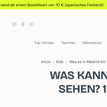
Gehen
b einem Bestellwert von 70 € (spanisches Festland)
Sie
zu
Inhalt
Instagram
Facebook
YouTube
Top Ventas
Taschen
Neceseres
Inicio
Kids
Was es in Madrid mit
WAS KANN
SEHEN? 