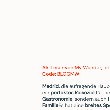
Als Leser von
My Wander
, e
Code: BLOGMW
Madrid,
die aufregende Haup
ein
perfektes Reiseziel
für Li
Gastronomie
, sondern auch f
Familie
Es hat eine
breites Sp