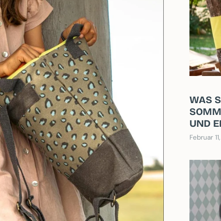
WAS S
SOMME
UND 
Februar 11