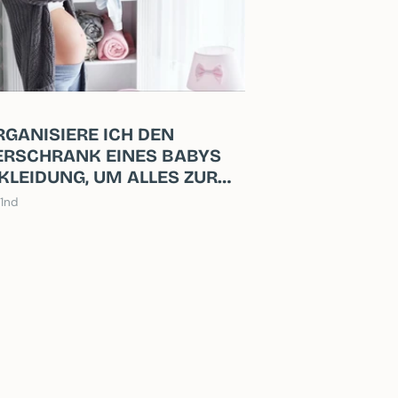
RGANISIERE ICH DEN
ERSCHRANK EINES BABYS
KLEIDUNG, UM ALLES ZUR
ZU HABEN?
 1nd