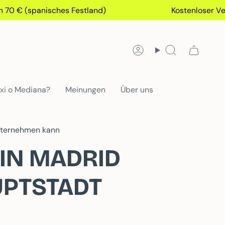
(spanisches Festland)
Kostenloser Versand 
Konto
Suchen
xi o Mediana?
Meinungen
Über uns
unternehmen kann
IN MADRID
UPTSTADT