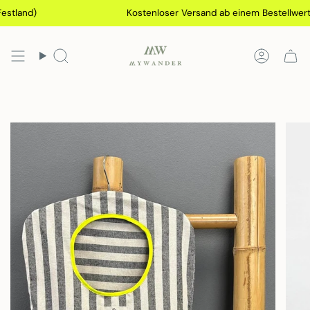
Gehen
nd)
Kostenloser Versand ab einem Bestellwert von 
Sie
zu
Inhalt
Suchen
Konto