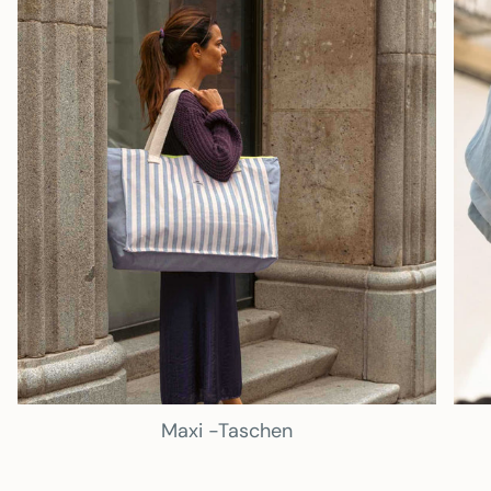
Sachen in Ordnung zu halten.
Diese Tasche ist ein super praktischer
Reisebegleiter!
NACHHALTIGKEIT
MY WANDER
Im Rahmen unserer Strategie, Stoffe nicht
wegzuwerfen, haben wir diese Taschen aus
Resten anderer Kollektionen hergestellt.
ZUSAMMENSETZUNG:
100% Baumwolle.
MASSNAHMEN:
38,5 breit x 57 hoch
Öffnungsweite: 16 x 16
Maxi -Taschen
PFLEGE:
Unsere Taschen sollten, wie alles
andere auch, am besten mit der Hand