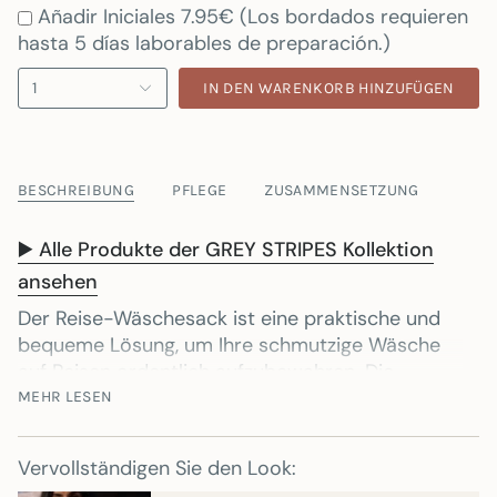
Añadir Iniciales 7.95€ (Los bordados requieren
hasta 5 días laborables de preparación.)
1
IN DEN WARENKORB HINZUFÜGEN
BESCHREIBUNG
PFLEGE
ZUSAMMENSETZUNG
▶️ Alle Produkte der GREY STRIPES Kollektion
ansehen
Der Reise-Wäschesack ist eine praktische und
bequeme Lösung, um Ihre schmutzige Wäsche
auf Reisen ordentlich aufzubewahren. Die
Taschen zeichnen sich durch originelle Designs
MEHR LESEN
aus, die sich deutlich von anderen Taschen auf
dem Markt unterscheiden. Mit einem Aufhänger
Vervollständigen Sie den Look:
lässt sich der Beutel an jeder Tür oder jedem