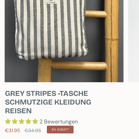
GREY STRIPES -TASCHE
SCHMUTZIGE KLEIDUNG
REISEN
2 Bewertungen
Regulärer
€31.95
€34.95
9%
RABATT
Preis