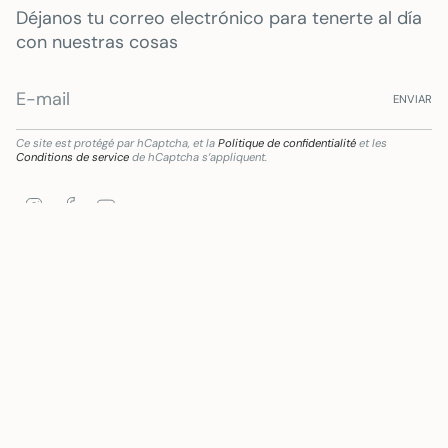
Déjanos tu correo electrónico para tenerte al día
con nuestras cosas
ENVIAR
Ce site est protégé par hCaptcha, et la
Politique de confidentialité
et les
Conditions de service
de hCaptcha s’appliquent.
Instagram
Facebook
YouTube
transformación digital del sector comercial y artesano en Andalucía, para la Mejora d
Langue
Devise
FRANÇAIS
EUR €
© Mywanderstore 2026