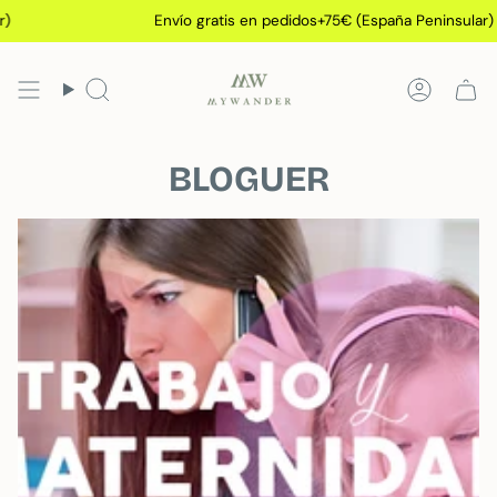
Passer
Envío gratis en pedidos+75€ (España Peninsular)
au
contenu
de
Recherche
Compt
la
page
BLOGUER