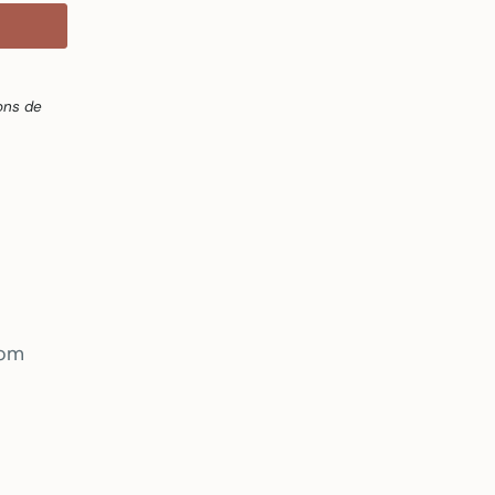
ons de
com