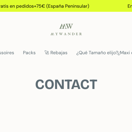
tis en pedidos+75€ (España Peninsular)
Env
soires
Packs
🚀 Rebajas
¿Qué Tamaño elijo?¿Maxi
CONTACT