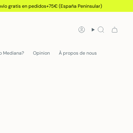
ío gratis en pedidos+75€ (España Peninsular)
Compte
Recherche
 o Mediana?
Opinion
À propos de nous