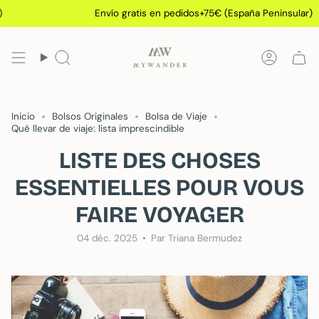
Passer
Envío gratis en pedidos+75€ (España Peninsular)
au
contenu
de
Recherche
Compt
la
page
Inicio
Bolsos Originales
Bolsa de Viaje
Qué llevar de viaje: lista imprescindible
LISTE DES CHOSES
ESSENTIELLES POUR VOUS
FAIRE VOYAGER
04 déc. 2025
Par Triana Bermudez