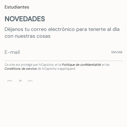
Estudiantes
NOVEDADES
Déjanos tu correo electrónico para tenerte al día
con nuestras cosas
ENVIAR
Ce site est protégé par hCaptcha, et la
Politique de confidentialité
et les
Conditions de service
de hCaptcha s’appliquent.
Instagram
Facebook
YouTube
a transformación digital del sector comercial y artesano en Andalucía, para la Mejora 
Langue
Devise