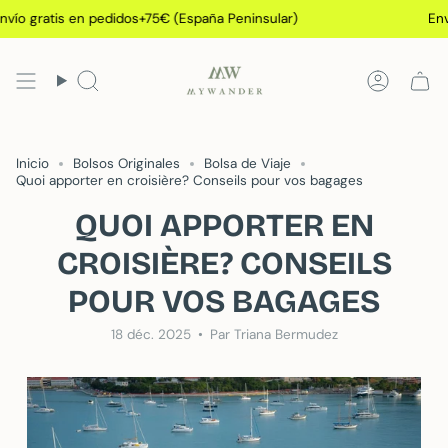
Passer
s en pedidos+75€ (España Peninsular)
Envío gratis
au
contenu
de
Recherche
Compt
la
page
Inicio
Bolsos Originales
Bolsa de Viaje
Quoi apporter en croisière? Conseils pour vos bagages
QUOI APPORTER EN
CROISIÈRE? CONSEILS
POUR VOS BAGAGES
18 déc. 2025
Par Triana Bermudez