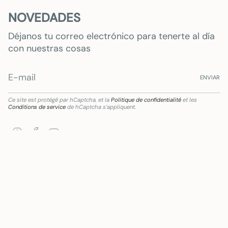
NOVEDADES
Déjanos tu correo electrónico para tenerte al día
con nuestras cosas
ENVIAR
Ce site est protégé par hCaptcha, et la
Politique de confidentialité
et les
Conditions de service
de hCaptcha s’appliquent.
Instagram
Facebook
YouTube
r comercial y artesano en Andalucía, para la Mejora del grado de digitalización, impl
Langue
Devise
FRANÇAIS
EUR €