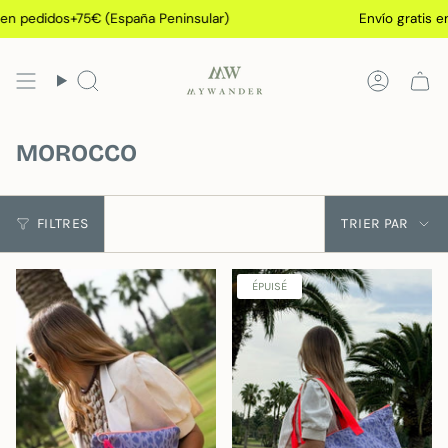
Passer
en pedidos+75€ (España Peninsular)
Envío gratis en
au
contenu
de
Recherche
Compt
la
page
MOROCCO
Trier
FILTRES
TRIER PAR
par
ÉPUISÉ