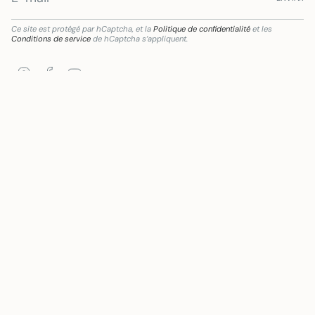
Ce site est protégé par hCaptcha, et la
Politique de confidentialité
et les
Conditions de service
de hCaptcha s’appliquent.
Instagram
Facebook
YouTube
ciaria de Subvención destinada a la transformación digital del sector comercial y art
Langue
Devise
FRANÇAIS
EUR €
© Mywanderstore 2026
Commerce électronique propulsé par Shopify