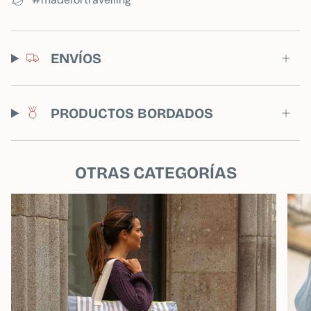
désormais disponibles en néoprène !
Cette housse pour ordinateur portable est douce au
toucher et très spacieuse. Idéale pour les ordinateurs
ENVÍOS
portables de 13 pouces, elle mesure 33 cm de large
sur 24 cm de haut. Son extérieur bleu marine est doté
d'une poche couleur denim de 19 cm de haut, parfaite
pour ranger stylos, clés USB ou documents, et d'une
PRODUCTOS BORDADOS
fermeture éclair jaune fluo résistante. Cet accessoire
apportera une touche de gaieté à votre quotidien.
Vous pouvez également faire personnaliser
OTRAS CATEGORÍAS
votre housse d'ordinateur portable. Nous
recommandons le jaune fluo pour la broderie,
afin qu'elle soit assortie à la fermeture éclair.
SOINS:
Le meilleur moyen de prolonger la durée de vie
de vos housses en néoprène est de les laver.
en
machine à laver à froid et cycle d'essorage