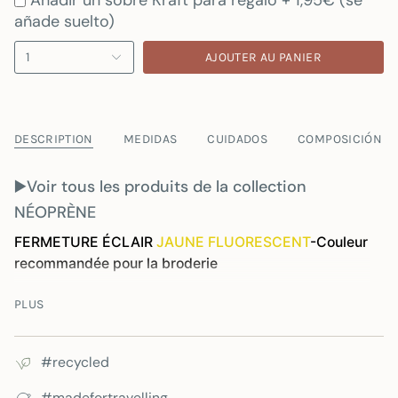
Añadir un sobre Kraft para regalo + 1,95€ (se
añade suelto)
1
AJOUTER AU PANIER
DESCRIPTION
MEDIDAS
CUIDADOS
COMPOSICIÓN
▶️
Voir tous les produits de la collection
NÉOPRÈNE
FERMETURE ÉCLAIR
JAUNE FLUORESCENT
-Couleur
recommandée pour la broderie
Vous cherchez une housse d'ordinateur portable
PLUS
élégante et moderne ? Vous êtes au bon endroit. Nous
proposons plusieurs modèles de qualité sur notre site
web, mais cette fois-ci, nous vous présentons une
#recycled
nouveauté : nos housses d'ordinateur portable sont
#madefortravelling