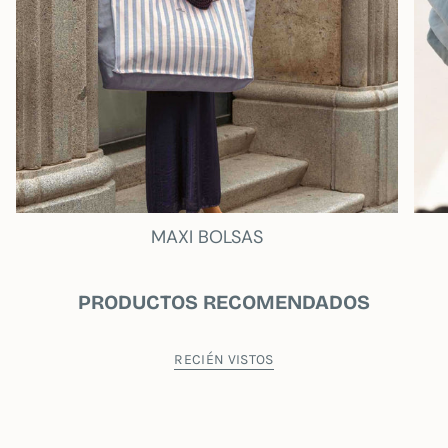
court
. Ne le mettez pas au sèche-linge,
suspendez-le et il sera sec en un rien de temps.
ŒIL!
N'y pense même pas.
le lancer, étant
Le
néoprène brûlerait, mais ne vous inquiétez pas,
c'est un tissu qui ne se froisse pratiquement
pas, vous n'en aurez donc pas besoin.
COMPOSITION:
100 % polyester
MAXI BOLSAS
PRODUCTOS RECOMENDADOS
RECIÉN VISTOS