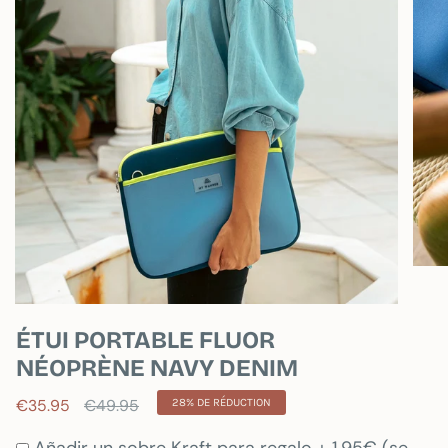
ÉTUI PORTABLE FLUOR
NÉOPRÈNE NAVY DENIM
Prix
€35.95
€49.95
28%
DE RÉDUCTION
régulier